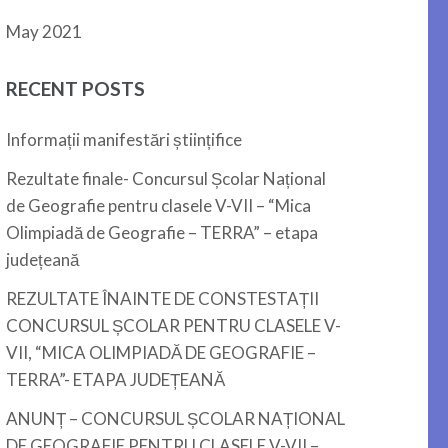
May 2021
RECENT POSTS
Informații manifestări științifice
Rezultate finale- Concursul Școlar Național
de Geografie pentru clasele V-VII – “Mica
Olimpiadă de Geografie – TERRA” – etapa
județeană
REZULTATE ÎNAINTE DE CONSTESTAȚII
CONCURSUL ȘCOLAR PENTRU CLASELE V-
VII, “MICA OLIMPIADĂ DE GEOGRAFIE –
TERRA”- ETAPA JUDEȚEANĂ
ANUNȚ – CONCURSUL ȘCOLAR NAȚIONAL
DE GEOGRAFIE PENTRU CLASELE V-VII –