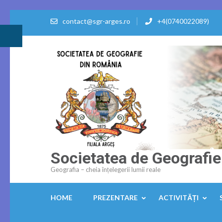
Skip
contact@sgr-arges.ro
+4(0740022089)
to
Accessibility
content
(Press
Enter)
Societatea de Geografie
Geografia – cheia înțelegerii lumii reale
HOME
PREZENTARE
ACTIVITĂȚI