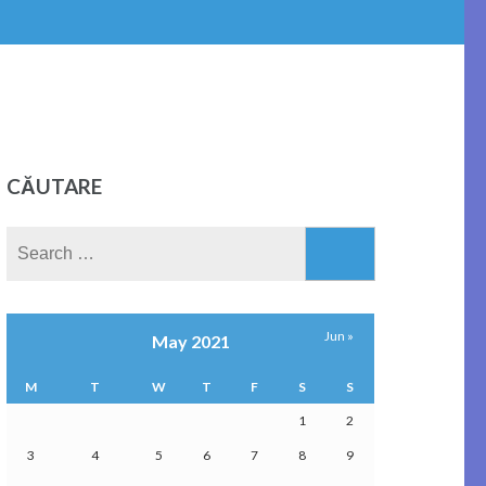
CĂUTARE
Search
for:
Jun »
May 2021
M
T
W
T
F
S
S
1
2
3
4
5
6
7
8
9