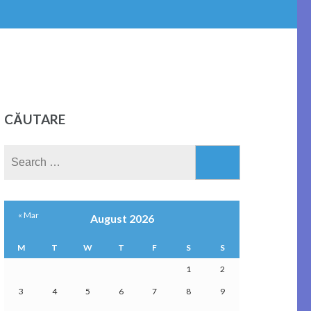
CĂUTARE
Search
for:
« Mar
August 2026
M
T
W
T
F
S
S
1
2
3
4
5
6
7
8
9