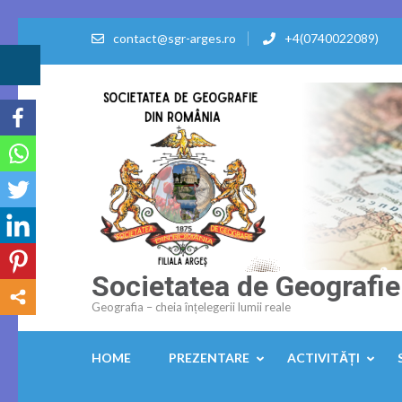
Skip
contact@sgr-arges.ro
+4(0740022089)
to
Accessibility
content
(Press
Enter)
Societatea de Geografie
Geografia – cheia înțelegerii lumii reale
HOME
PREZENTARE
ACTIVITĂȚI